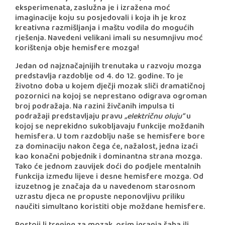
eksperimenata, zaslužna je i izražena moć
imaginacije koju su posjedovali i koja ih je kroz
kreativna razmišljanja i maštu vodila do mogućih
rješenja. Navedeni velikani imali su nesumnjivu moć
korištenja obje hemisfere mozga!
Jedan od najznačajnijih trenutaka u razvoju mozga
predstavlja razdoblje od 4. do 12. godine. To je
životno doba u kojem dječji mozak sliči dramatičnoj
pozornici na kojoj se neprestano odigrava ogroman
broj podražaja. Na razini živčanih impulsa ti
podražaji predstavljaju pravu
„električnu oluju“
u
kojoj se neprekidno sukobljavaju funkcije moždanih
hemisfera. U tom razdoblju naše se hemisfere bore
za dominaciju nakon čega će, nažalost, jedna izaći
kao konačni pobjednik i dominantna strana mozga.
Tako će jednom zauvijek doći do podjele mentalnih
funkcija između lijeve i desne hemisfere mozga. Od
izuzetnog je značaja da u navedenom starosnom
uzrastu djeca ne propuste neponovljivu priliku
naučiti simultano koristiti obje moždane hemisfere.