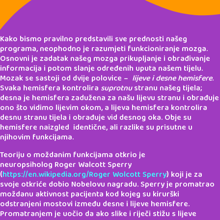
Kako bismo pravilno predstavili sve prednosti našeg
programa, neophodno je razumjeti funkcioniranje mozga.
Osnovni je zadatak našeg mozga prikupljanje i obrađivanje
informacija i potom slanje određenih uputa našem tijelu.
Mozak se sastoji od dvije polovice –
lijeve i desne hemisfere
.
Svaka hemisfera kontrolira
suprotnu
stranu našeg tijela;
desna je hemisfera zadužena za našu lijevu stranu i obrađuje
ono što vidimo lijevim okom, a lijeva hemisfera kontrolira
desnu stranu tijela i obrađuje vid desnog oka. Obje su
hemisfere naizgled identične, ali razlike su prisutne u
njihovim funkcijama.
Teoriju o moždanim funkcijama otkrio je
neuropsiholog Roger Walcott Sperry
(
https://en.wikipedia.org/Roger Wolcott Sperry
) koji je za
svoje otkriće dobio Nobelovu nagradu. Sperry je promatrao
moždanu aktivnost pacijenta kod kojeg su kirurški
odstranjeni mostovi između desne i lijeve hemisfere.
Promatranjem je uočio da ako slike i riječi stižu s lijeve