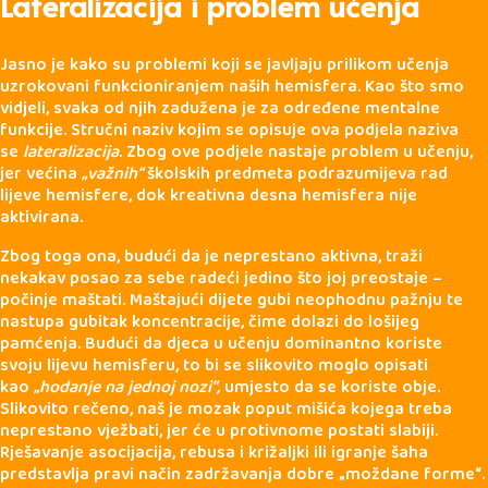
Lateralizacija i problem učenja
Jasno je kako su problemi koji se javljaju prilikom učenja
uzrokovani funkcioniranjem naših hemisfera. Kao što smo
vidjeli, svaka od njih zadužena je za određene mentalne
funkcije. Stručni naziv kojim se opisuje ova podjela naziva
se
lateralizacija
. Zbog ove podjele nastaje problem u učenju,
jer većina
„važnih“
školskih predmeta podrazumijeva rad
lijeve hemisfere, dok kreativna desna hemisfera nije
aktivirana.
Zbog toga ona, budući da je neprestano aktivna, traži
nekakav posao za sebe radeći jedino što joj preostaje –
počinje maštati. Maštajući dijete gubi neophodnu pažnju te
nastupa gubitak koncentracije, čime dolazi do lošijeg
pamćenja. Budući da djeca u učenju dominantno koriste
svoju lijevu hemisferu, to bi se slikovito moglo opisati
kao
„hodanje na jednoj nozi“,
umjesto da se koriste obje.
Slikovito rečeno, naš je mozak poput mišića kojega treba
neprestano vježbati, jer će u protivnome postati slabiji.
Rješavanje asocijacija, rebusa i križaljki ili igranje šaha
predstavlja pravi način zadržavanja dobre „moždane forme“.