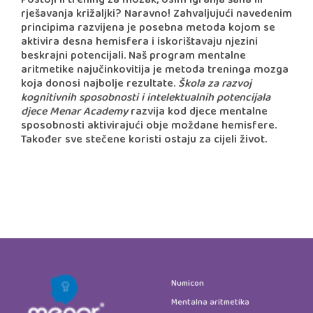
Postoji li trening za mozak, osim igranja šaha ili
rješavanja križaljki? Naravno! Zahvaljujući navedenim
principima razvijena je posebna metoda kojom se
aktivira desna hemisfera i iskorištavaju njezini
beskrajni potencijali. Naš program mentalne
aritmetike najučinkovitija je metoda treninga mozga
koja donosi najbolje rezultate.
Škola za razvoj
kognitivnih sposobnosti i intelektualnih potencijala
djece Menar Academy
razvija kod djece mentalne
sposobnosti aktivirajući obje moždane hemisfere.
Također sve stečene koristi ostaju za cijeli život.
Numicon
Mentalna aritmetika