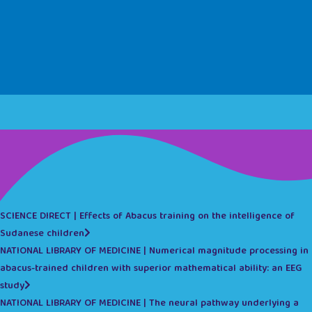
SCIENCE DIRECT | Effects of Abacus training on the intelligence of
Sudanese children
NATIONAL LIBRARY OF MEDICINE | Numerical magnitude processing in
abacus-trained children with superior mathematical ability: an EEG
study
NATIONAL LIBRARY OF MEDICINE | The neural pathway underlying a