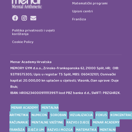
Matematički programi
Upisni centri
Franšiza
Politika privatnosti i uvjeti
korištenja
Cookie Policy
Menar Academy Hrvatska
MEMORY GYM d.o.o., Zrinsko-frankopanska 62, 21000 Split, HR; OIB:
93719575305; Upis u registar TS Split, MBS: 060432101; Osnivački
kapital: 20.000,00 kn uplaćen u cijelosti; Vlasnik, član uprave: Duje
Biuk;
IBAN: HR0623400091111139971 kod PBZ banka d.d., SWIFT: PBZGHR2X.
MENAR ACADEMY
MENTALNA
ARITMETIKA
NUMICON
SOROBAN
VIZUALIZACIJA
FOKUS
KONCENTRAC
RAČUNANJE
MENTALNE VJEŠTINE
RAZVOJ DJECE
MENAR ACADEMY
FRANŠIZA
DJEČJI UM
RAZVOJ MOZGA
MATEMATIKA
MENTALNI