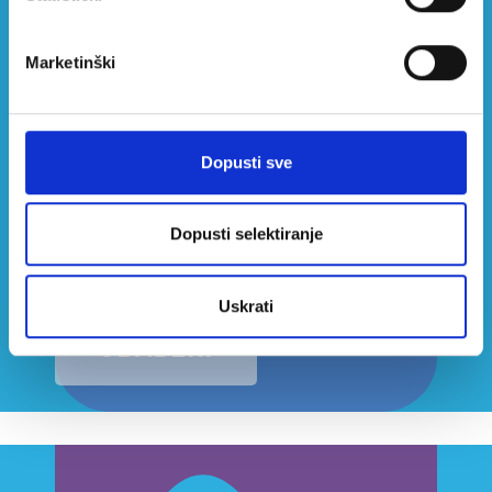
Marketinški
Dopusti sve
Samobor
Dopusti selektiranje
Uskrati
ODABERI