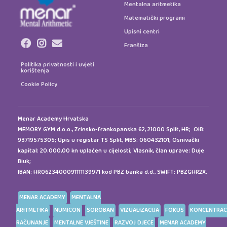
Mentalna aritmetika
Matematički programi
Upisni centri
Franšiza
Politika privatnosti i uvjeti
korištenja
Cookie Policy
Menar Academy Hrvatska
MEMORY GYM d.o.o., Zrinsko-frankopanska 62, 21000 Split, HR; OIB:
93719575305; Upis u registar TS Split, MBS: 060432101; Osnivački
kapital: 20.000,00 kn uplaćen u cijelosti; Vlasnik, član uprave: Duje
Biuk;
IBAN: HR0623400091111139971 kod PBZ banka d.d., SWIFT: PBZGHR2X.
MENAR ACADEMY
MENTALNA
ARITMETIKA
NUMICON
SOROBAN
VIZUALIZACIJA
FOKUS
KONCENTRAC
RAČUNANJE
MENTALNE VJEŠTINE
RAZVOJ DJECE
MENAR ACADEMY