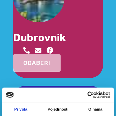
Dubrovnik
ODABERI
Privola
Pojedinosti
O nama