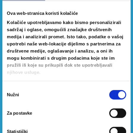
Ova web-stranica koristi kolačiće
Kolačiće upotrebljavamo kako bismo personalizirali
sadržaj i oglase, omogućili značajke društvenih
medija i analizirali promet. Isto tako, podatke o vašoj
upotrebi naše web-lokacije dijelimo s partnerima za
Ivanić-Grad
društvene medije, oglašavanje i analizu, a oni ih
mogu kombinirati s drugim podacima koje ste im
pružili ili koje su prikupili dok ste upotrebljavali
njihove usluge.
ODABERI
Odabir
Nužni
pristanka
Za postavke
Statistički