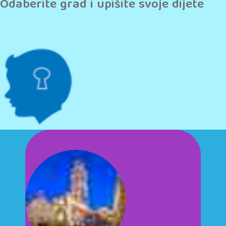
Odaberite grad i upišite svoje dijete