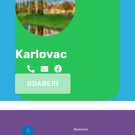
Karlovac
ODABERI
Numicon