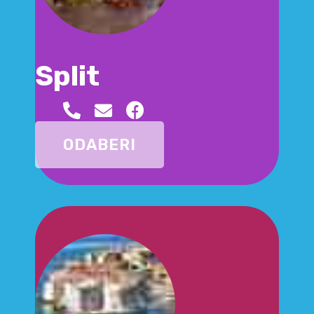
Split
ODABERI